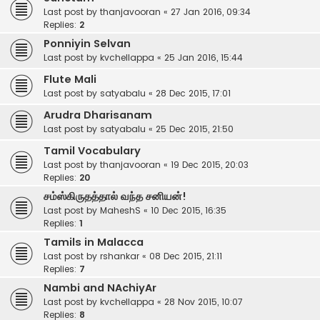
Last post by
thanjavooran
«
27 Jan 2016, 09:34
Replies:
2
Ponniyin Selvan
Last post by
kvchellappa
«
25 Jan 2016, 15:44
Flute Mali
Last post by
satyabalu
«
28 Dec 2015, 17:01
Arudra Dharisanam
Last post by
satyabalu
«
25 Dec 2015, 21:50
Tamil Vocabulary
Last post by
thanjavooran
«
19 Dec 2015, 20:03
Replies:
20
சம்ஸ்கிருதத்தால் வந்த சனியன்!
Last post by
MaheshS
«
10 Dec 2015, 16:35
Replies:
1
Tamils in Malacca
Last post by
rshankar
«
08 Dec 2015, 21:11
Replies:
7
Nambi and NAchiyAr
Last post by
kvchellappa
«
28 Nov 2015, 10:07
Replies:
8