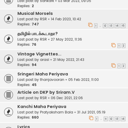
Last post by
sankark
«
03 Mar 2023, 09:05
Replies:
2
Musical Morsels
Last post by
RSR
«
14 Feb 2023, 10:42
Replies:
747
1
12
13
14
15
…
தமிழில் பாடக்கூடாதா?
Last post by
RSR
«
27 May 2022, 11:36
Replies:
76
1
2
Vintage Vignettes...
Last post by
arasi
«
21 May 2022, 21:43
Replies:
94
1
2
Sringeri Maha Periyava
Last post by
thanjavooran
«
05 Feb 2022, 11:00
Replies:
45
Article on DKP by Sriram.V
Last post by
RSR
«
06 Dec 2021, 22:06
Kanchi Maha Periyava
Last post by
Pratyaksham Bala
«
31 Jul 2021, 05:19
Replies:
660
1
11
12
13
14
…
Lyrics