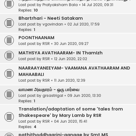
Last post by
Pratyaksham Bala
«
14 Jul 2020, 09:31
Replies:
10
Bhartrhari - Neeti Satakam
Last post by
vgovindan
«
02 Jul 2020, 17:59
Replies:
1
POONTHAANAM
Last post by
RSR
«
30 Jun 2020, 09:27
MATHSYA AVATHAARAM- IN ThamIzh
Last post by
RSR
«
12 Jun 2020, 22:02
NAARAAYANEEYAM- VAAMANA AVATHAARAM AND
MAHAABALI
Last post by
RSR
«
11 Jun 2020, 12:39
வாமண அவதாரம் - ஒரு பார்வை
Last post by
grsastrigal
«
09 Jun 2020, 13:30
Replies:
1
Translation/adaptation of some 'tales from
Shakespeare' by Mary Lamb by RSR
Last post by
RSR
«
04 Jun 2020, 15:41
Replies:
4
pathithoddhaarini-gangae by Smt.MS