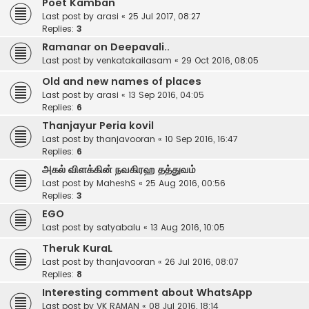
Poet Kamban
Last post by
arasi
«
25 Jul 2017, 08:27
Replies:
3
Ramanar on Deepavali..
Last post by
venkatakailasam
«
29 Oct 2016, 08:05
Old and new names of places
Last post by
arasi
«
13 Sep 2016, 04:05
Replies:
6
Thanjayur Peria kovil
Last post by
thanjavooran
«
10 Sep 2016, 16:47
Replies:
6
அகல் விளக்கின் நவகிரஹ தத்துவம்
Last post by
MaheshS
«
25 Aug 2016, 00:56
Replies:
3
EGO
Last post by
satyabalu
«
13 Aug 2016, 10:05
Theruk KuraL
Last post by
thanjavooran
«
26 Jul 2016, 08:07
Replies:
8
Interesting comment about WhatsApp
Last post by
VK RAMAN
«
08 Jul 2016, 18:14