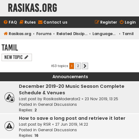
rasikas.org
FAQ
Rules
Contact us
Register
Login
Rasikas.org
Forums
Related Disciplines
Languages & Literature
Tamil
Tamil
New Topic
163 topics
1
2
Next
Announcements
December 2019-20 Music Season Complete
Schedule & Venues
Last post by
RasikasModerator2
«
23 Nov 2019, 13:25
Posted in
General Discussions
Replies:
2
How to save a long post and retrieve it later
Last post by
RSR
«
27 Jun 2019, 14:22
Posted in
General Discussions
Replies:
16