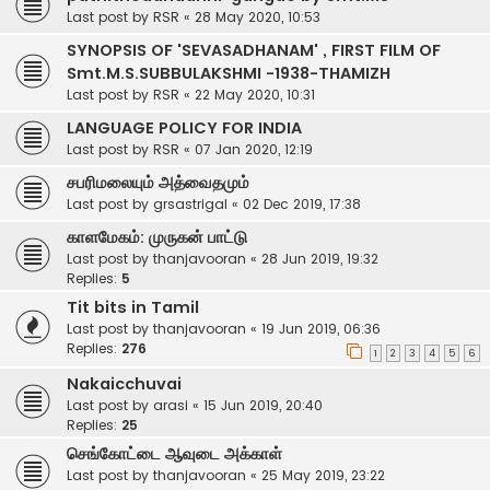
Last post by
RSR
«
28 May 2020, 10:53
SYNOPSIS OF 'SEVASADHANAM' , FIRST FILM OF
Smt.M.S.SUBBULAKSHMI -1938-THAMIZH
Last post by
RSR
«
22 May 2020, 10:31
LANGUAGE POLICY FOR INDIA
Last post by
RSR
«
07 Jan 2020, 12:19
சபரிமலையும் அத்வைதமும்
Last post by
grsastrigal
«
02 Dec 2019, 17:38
காளமேகம்: முருகன் பாட்டு
Last post by
thanjavooran
«
28 Jun 2019, 19:32
Replies:
5
Tit bits in Tamil
Last post by
thanjavooran
«
19 Jun 2019, 06:36
Replies:
276
1
2
3
4
5
6
Nakaicchuvai
Last post by
arasi
«
15 Jun 2019, 20:40
Replies:
25
செங்கோட்டை ஆவுடை அக்காள்
Last post by
thanjavooran
«
25 May 2019, 23:22