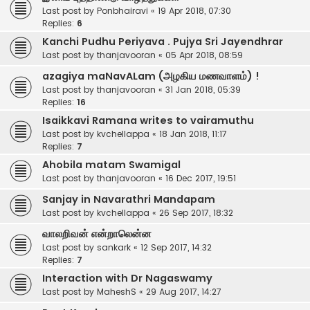
Last post by
Ponbhairavi
«
19 Apr 2018, 07:30
Replies:
6
Kanchi Pudhu Periyava . Pujya Sri Jayendhrar
Last post by
thanjavooran
«
05 Apr 2018, 08:59
azagiya maNavALam (அழகிய மணவாளம்) !
Last post by
thanjavooran
«
31 Jan 2018, 05:39
Replies:
16
Isaikkavi Ramana writes to vairamuthu
Last post by
kvchellappa
«
18 Jan 2018, 11:17
Replies:
7
Ahobila matam Swamigal
Last post by
thanjavooran
«
16 Dec 2017, 19:51
Sanjay in Navarathri Mandapam
Last post by
kvchellappa
«
26 Sep 2017, 18:32
வாலறிவன் என்றாலென்ன
Last post by
sankark
«
12 Sep 2017, 14:32
Replies:
7
Interaction with Dr Nagaswamy
Last post by
MaheshS
«
29 Aug 2017, 14:27