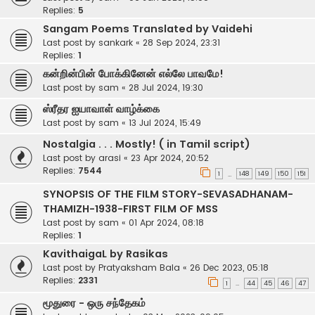
Replies:
5
Sangam Poems Translated by Vaidehi
Last post by
sankark
«
28 Sep 2024, 23:31
Replies:
1
கன்றின்பின் போக்கினேன் எல்லே பாவமே!
Last post by
sam
«
28 Jul 2024, 19:30
ஸ்ரீதர ஐயாவாள் வாழ்க்கை
Last post by
sam
«
13 Jul 2024, 15:49
Nostalgia . . . Mostly! ( in Tamil script)
Last post by
arasi
«
23 Apr 2024, 20:52
Replies:
7544
1
148
149
150
151
…
SYNOPSIS OF THE FILM STORY-SEVASADHANAM-
THAMIZH-1938-FIRST FILM OF MSS
Last post by
sam
«
01 Apr 2024, 08:18
Replies:
1
KavithaigaL by Rasikas
Last post by
Pratyaksham Bala
«
26 Dec 2023, 05:18
Replies:
2331
1
44
45
46
47
…
மூதுரை - ஒரு சந்தேகம்