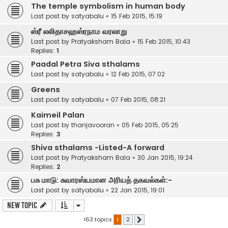
The temple symbolism in human body
Last post by
satyabalu
«
15 Feb 2015, 15:19
ஸ்ரீ லலிதாசஹஸ்ரநாம வரலாறு
Last post by
Pratyaksham Bala
«
15 Feb 2015, 10:43
Replies:
1
Paadal Petra Siva sthalams
Last post by
satyabalu
«
12 Feb 2015, 07:02
Greens
Last post by
satyabalu
«
07 Feb 2015, 08:21
Kaimeil Palan
Last post by
thanjavooran
«
05 Feb 2015, 05:25
Replies:
3
Shiva sthalams -Listed-A forward
Last post by
Pratyaksham Bala
«
30 Jan 2015, 19:24
Replies:
2
பசு மாடு: சுவாரஸ்யமான அரியத் தகவல்கள்:-
Last post by
satyabalu
«
22 Jan 2015, 19:01
New Topic
163 topics
1
2
Next