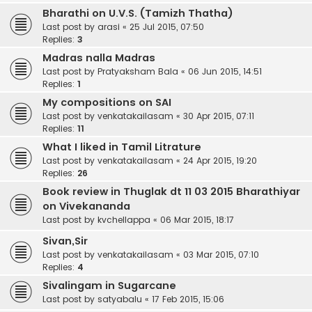
Bharathi on U.V.S. (Tamizh Thatha)
Last post by
arasi
«
25 Jul 2015, 07:50
Replies:
3
Madras nalla Madras
Last post by
Pratyaksham Bala
«
06 Jun 2015, 14:51
Replies:
1
My compositions on SAI
Last post by
venkatakailasam
«
30 Apr 2015, 07:11
Replies:
11
What I liked in Tamil Litrature
Last post by
venkatakailasam
«
24 Apr 2015, 19:20
Replies:
26
Book review in Thuglak dt 11 03 2015 Bharathiyar
on Vivekananda
Last post by
kvchellappa
«
06 Mar 2015, 18:17
Sivan,Sir
Last post by
venkatakailasam
«
03 Mar 2015, 07:10
Replies:
4
Sivalingam in Sugarcane
Last post by
satyabalu
«
17 Feb 2015, 15:06